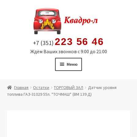
Перейти
Перейти
к
к
навигации
содержимому
223 56 46
+7 (351)
Ждём Ваших звонков с 9:00 до 21:00
Меню
Главная
Главная
Остатки
ТОРГОВЫЙ ЗАЛ
Датчик уровня
топлива ГАЗ-31029 55л. *ТОЧМАШ* (ВМ 139 Д)
Витрина
Мой аккаунт
Политика в отношении обработки персональных
данных