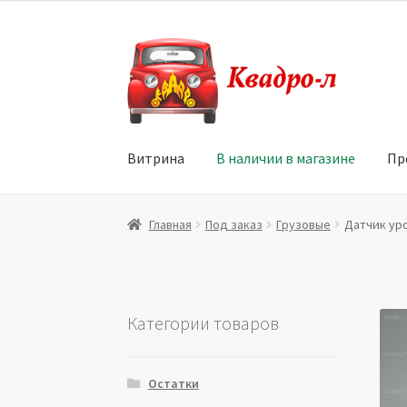
Перейти
Перейти
к
к
навигации
содержимому
Витрина
В наличии в магазине
Пр
Главная
Витрина
Мой аккаунт
Политика в 
Главная
Под заказ
Грузовые
Датчик уров
Юридические данные
Категории товаров
Остатки