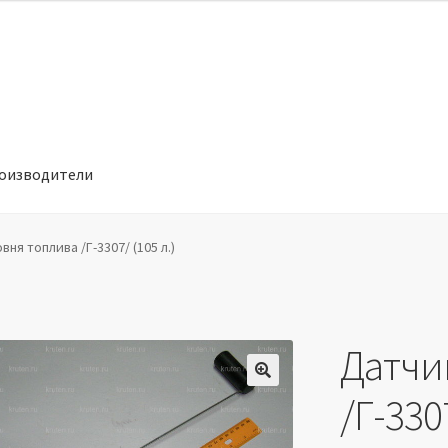
оизводители
отношении обработки персональных данных
Производители
ня топлива /Г-3307/ (105 л.)
Датчи
🔍
/Г-3307