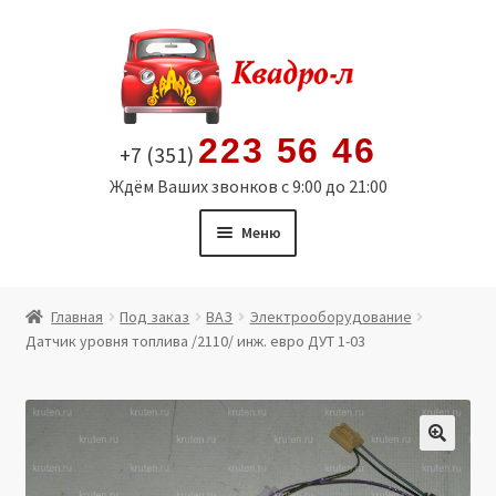
Перейти
Перейти
к
к
навигации
содержимому
223 56 46
+7 (351)
Ждём Ваших звонков с 9:00 до 21:00
Меню
Главная
Главная
Под заказ
ВАЗ
Электрооборудование
Датчик уровня топлива /2110/ инж. евро ДУТ 1-03
Витрина
Мой аккаунт
Политика в отношении обработки персональных
🔍
данных