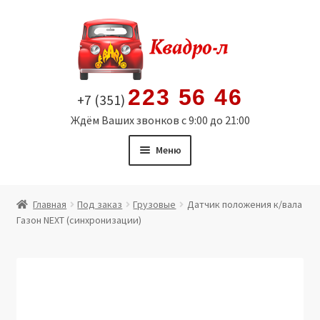
Перейти
Перейти
к
к
навигации
содержимому
223 56 46
+7 (351)
Ждём Ваших звонков с 9:00 до 21:00
Меню
Главная
Главная
Под заказ
Грузовые
Датчик положения к/вала
Газон NEXT (синхронизации)
Витрина
Мой аккаунт
Политика в отношении обработки персональных
данных