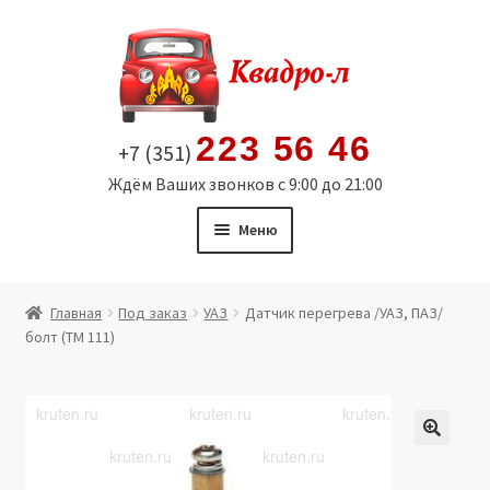
Перейти
Перейти
к
к
навигации
содержимому
223 56 46
+7 (351)
Ждём Ваших звонков с 9:00 до 21:00
Меню
Главная
Главная
Под заказ
УАЗ
Датчик перегрева /УАЗ, ПАЗ/
болт (ТМ 111)
Витрина
Мой аккаунт
Политика в отношении обработки персональных
🔍
данных