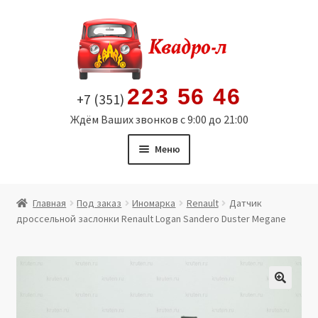
Перейти
Перейти
к
к
навигации
содержимому
223 56 46
+7 (351)
Ждём Ваших звонков с 9:00 до 21:00
Меню
Главная
Главная
Под заказ
Иномарка
Renault
Датчик
дроссельной заслонки Renault Logan Sandero Duster Megane
Витрина
Мой аккаунт
Политика в отношении обработки персональных
🔍
данных