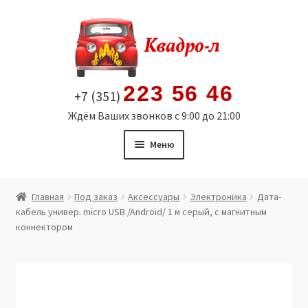
Перейти
Перейти
к
к
навигации
содержимому
223 56 46
+7 (351)
Ждём Ваших звонков с 9:00 до 21:00
Меню
Главная
Главная
Под заказ
Аксессуары
Электроника
Дата-
кабель универ. micro USB /Android/ 1 м серый, с магнитным
Витрина
коннектором
Мой аккаунт
Политика в отношении обработки персональных
данных