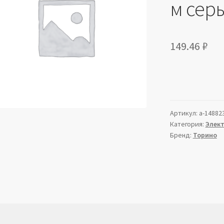
м сер
149.46
₽
Артикул:
a-14882
Категория:
Элек
Бренд:
Торино