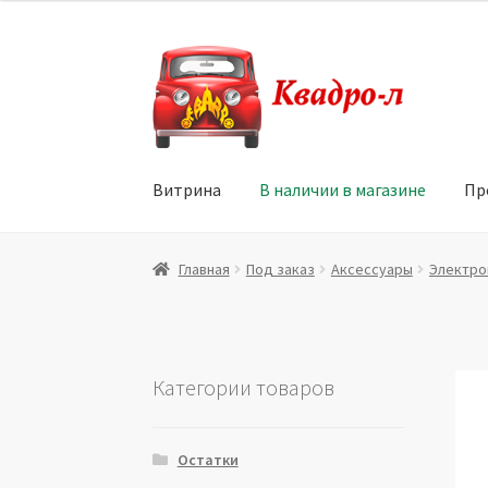
Перейти
Перейти
к
к
навигации
содержимому
Витрина
В наличии в магазине
Пр
Главная
Витрина
Мой аккаунт
Политика в 
Главная
Под заказ
Аксессуары
Электро
Юридические данные
Категории товаров
Остатки