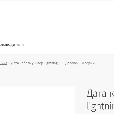
оизводители
отношении обработки персональных данных
Производители
ника
Дата-кабель универ. lightning USB /Iphone/ 1 м серый
Дата-
lightn