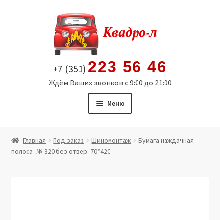
Перейти
Перейти
к
к
навигации
содержимому
223 56 46
+7 (351)
Ждём Ваших звонков с 9:00 до 21:00
Меню
Главная
Главная
Под заказ
Шиномонтаж
Бумага наждачная
полоса -№ 320 без отвер. 70*420
Витрина
Мой аккаунт
Политика в отношении обработки персональных
данных