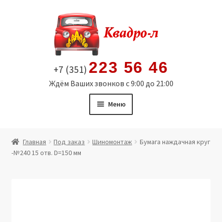
Перейти
Перейти
к
к
навигации
содержимому
223 56 46
+7 (351)
Ждём Ваших звонков с 9:00 до 21:00
Меню
Главная
Главная
Под заказ
Шиномонтаж
Бумага наждачная круг
-№240 15 отв. D=150 мм
Витрина
Мой аккаунт
Политика в отношении обработки персональных
данных