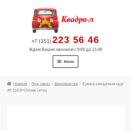
Перейти
Перейти
к
к
навигации
содержимому
223 56 46
+7 (351)
Ждём Ваших звонков с 9:00 до 21:00
Меню
Главная
Главная
Под заказ
Шиномонтаж
Бумага наждачная круг
-№ 220 D=150 мм сетка
Витрина
Мой аккаунт
Политика в отношении обработки персональных
данных