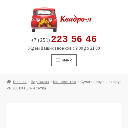
Перейти
Перейти
к
к
навигации
содержимому
223 56 46
+7 (351)
Ждём Ваших звонков с 9:00 до 21:00
Меню
Главная
Главная
Под заказ
Шиномонтаж
Бумага наждачная круг
-№ 100 D=150 мм сетка
Витрина
Мой аккаунт
Политика в отношении обработки персональных
данных