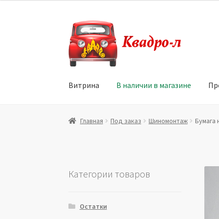
Перейти
Перейти
к
к
навигации
содержимому
Витрина
В наличии в магазине
Пр
Главная
Витрина
Мой аккаунт
Политика в 
Главная
Под заказ
Шиномонтаж
Бумага 
Юридические данные
Категории товаров
Остатки