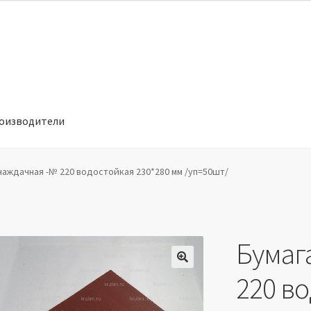
оизводители
отношении обработки персональных данных
Производители
наждачная -№ 220 водостойкая 230*280 мм /уп=50шт/
Бумаг
🔍
220 в