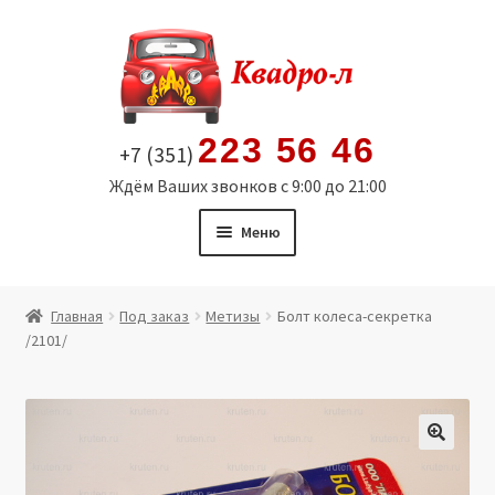
Перейти
Перейти
к
к
навигации
содержимому
223 56 46
+7 (351)
Ждём Ваших звонков с 9:00 до 21:00
Меню
Главная
Главная
Под заказ
Метизы
Болт колеса-секретка
/2101/
Витрина
Мой аккаунт
Политика в отношении обработки персональных
🔍
данных