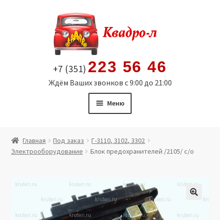
Перейти
Перейти
к
к
навигации
содержимому
223 56 46
+7 (351)
Ждём Ваших звонков с 9:00 до 21:00
Меню
Главная
Главная
Под заказ
Г-3110, 3102, 3302
Электрооборудование
Блок предохранителей /2105/ с/о
Витрина
Мой аккаунт
Политика в отношении обработки персональных
🔍
данных