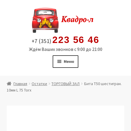
Перейти
Перейти
к
к
навигации
содержимому
223 56 46
+7 (351)
Ждём Ваших звонков с 9:00 до 21:00
Меню
Главная
Главная
Остатки
ТОРГОВЫЙ ЗАЛ
Бита Т50 шестигран.
10мм L 75 Torx
Витрина
Мой аккаунт
Политика в отношении обработки персональных
данных