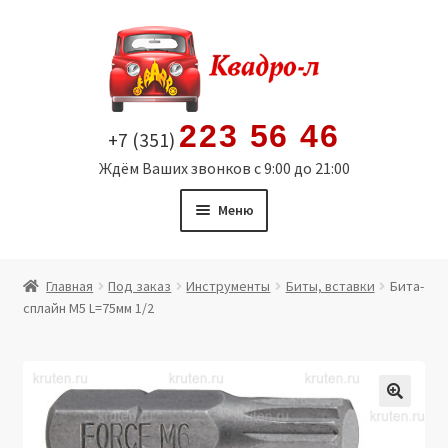
Перейти
Перейти
к
к
навигации
содержимому
223 56 46
+7 (351)
Ждём Ваших звонков с 9:00 до 21:00
Меню
Главная
Главная
Под заказ
Инструменты
Биты, вставки
Бита-
сплайн М5 L=75мм 1/2
Витрина
Мой аккаунт
Политика в отношении обработки персональных
🔍
данных