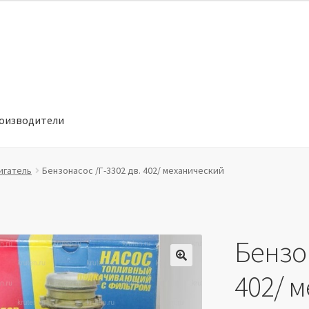
оизводители
отношении обработки персональных данных
Производители
игатель
Бензонасос /Г-3302 дв. 402/ механический
Бензон
🔍
402/ 