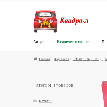
Перейти
Перейти
к
к
навигации
содержимому
Витрина
В наличии в магазине
Пр
Главная
Витрина
Мой аккаунт
Политика в 
Главная
Под заказ
Г-3110, 3102, 3302
Дв
Юридические данные
Категории товаров
Остатки