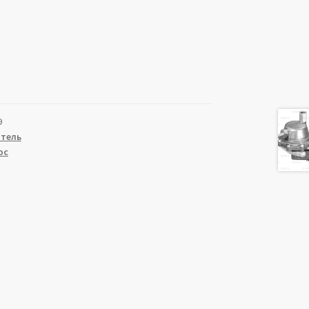
9
атель
юс