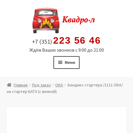
Перейти
Перейти
к
к
навигации
содержимому
223 56 46
+7 (351)
Ждём Ваших звонков с 9:00 до 21:00
Меню
Главная
Главная
Под заказ
ОКА
Бендикс стартера /1111 ОКА/
на стартер БАТЭ (с вилкой)
Витрина
Мой аккаунт
Политика в отношении обработки персональных
данных