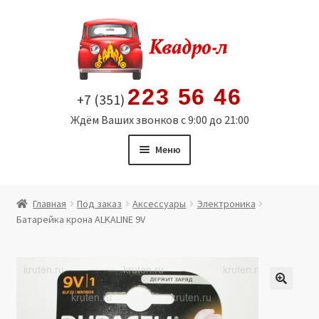
Перейти
Перейти
к
к
навигации
содержимому
223 56 46
+7 (351)
Ждём Ваших звонков с 9:00 до 21:00
Меню
Главная
Главная
Под заказ
Аксессуары
Электроника
Батарейка крона ALKALINE 9V
Витрина
Мой аккаунт
Политика в отношении обработки персональных
🔍
данных