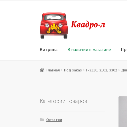
Перейти
Перейти
к
к
навигации
содержимому
Витрина
В наличии в магазине
Пр
Главная
Витрина
Мой аккаунт
Политика в 
Главная
Под заказ
Г-3110, 3102, 3302
Дв
Юридические данные
Категории товаров
Остатки