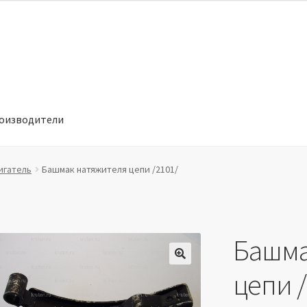
оизводители
отношении обработки персональных данных
Производители
игатель
Башмак натяжителя цепи /2101/
Башма
🔍
цепи /