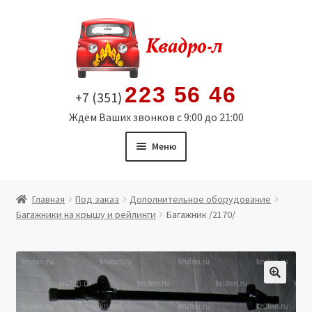
Перейти
Перейти
к
к
навигации
содержимому
223 56 46
+7 (351)
Ждём Ваших звонков с 9:00 до 21:00
Меню
Главная
Главная
Под заказ
Дополнительное оборудование
Багажники на крышу и рейлинги
Багажник /2170/
Витрина
Мой аккаунт
Политика в отношении обработки персональных
🔍
данных