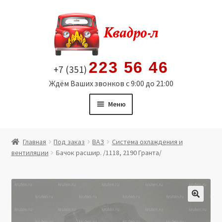
Перейти
Перейти
к
к
навигации
содержимому
223 56 46
+7 (351)
Ждём Ваших звонков с 9:00 до 21:00
Меню
Главная
Главная
Под заказ
ВАЗ
Система охлаждения и
вентиляции
Бачок расшир. /1118, 2190 Гранта/
Витрина
Мой аккаунт
Политика в отношении обработки персональных
🔍
данных