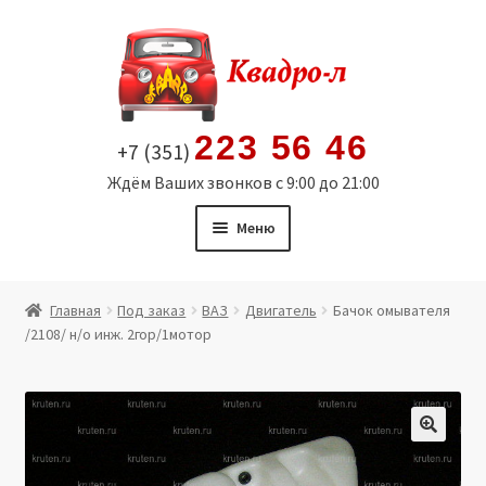
Перейти
Перейти
к
к
навигации
содержимому
223 56 46
+7 (351)
Ждём Ваших звонков с 9:00 до 21:00
Меню
Главная
Главная
Под заказ
ВАЗ
Двигатель
Бачок омывателя
/2108/ н/о инж. 2гор/1мотор
Витрина
Мой аккаунт
Политика в отношении обработки персональных
🔍
данных