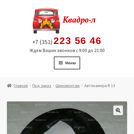
Перейти
Перейти
к
к
навигации
содержимому
223 56 46
+7 (351)
Ждём Ваших звонков с 9:00 до 21:00
Меню
Главная
Главная
Под заказ
Шиномонтаж
Автокамера R 13
Витрина
Мой аккаунт
🔍
Политика в отношении обработки персональных
данных