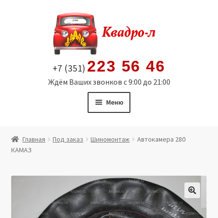
Перейти
Перейти
к
к
навигации
содержимому
223 56 46
+7 (351)
Ждём Ваших звонков с 9:00 до 21:00
Меню
Главная
Главная
Под заказ
Шиномонтаж
Автокамера 280
КАМАЗ
Витрина
Мой аккаунт
Политика в отношении обработки персональных
🔍
данных