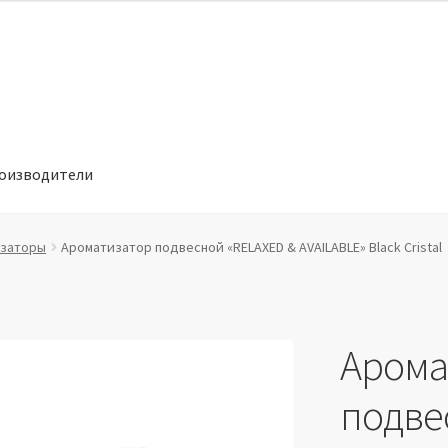
оизводители
отношении обработки персональных данных
Производители
заторы
Ароматизатор подвесной «RELAXED & AVAILABLE» Black Cristal
Арома
подве