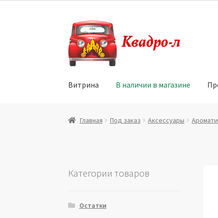
Перейти
Перейти
к
к
навигации
содержимому
Витрина
В наличии в магазине
Пр
Главная
Витрина
Мой аккаунт
Политика в 
Главная
Под заказ
Аксессуары
Аромати
Юридические данные
Категории товаров
Остатки