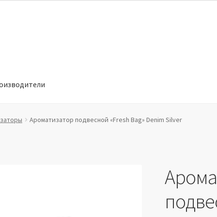
оизводители
отношении обработки персональных данных
Производители
заторы
Ароматизатор подвесной «Fresh Bag» Denim Silver
Арома
подве