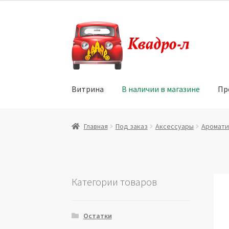
Перейти
Перейти
к
к
навигации
содержимому
Витрина
В наличии в магазине
Пр
Главная
Витрина
Мой аккаунт
Политика в 
Главная
Под заказ
Аксессуары
Аромати
Юридические данные
Категории товаров
Остатки