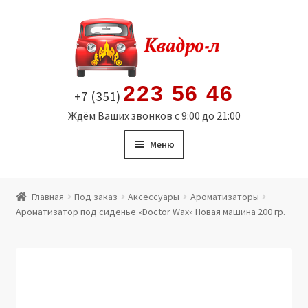
Перейти
Перейти
к
к
навигации
содержимому
223 56 46
+7 (351)
Ждём Ваших звонков с 9:00 до 21:00
Меню
Главная
Главная
Под заказ
Аксессуары
Ароматизаторы
Ароматизатор под сиденье «Doctor Wax» Новая машина 200 гр.
Витрина
Мой аккаунт
Политика в отношении обработки персональных
данных