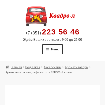
Перейти
Перейти
к
к
навигации
содержимому
223 56 46
+7 (351)
Ждём Ваших звонков с 9:00 до 21:00
Меню
Главная
Главная
Под заказ
Аксессуары
Ароматизаторы
Ароматизатор на дефлектор «SENSO» Lemon
Витрина
Мой аккаунт
Политика в отношении обработки персональных
данных