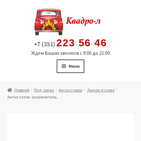
Перейти
Перейти
к
к
навигации
содержимому
223 56 46
+7 (351)
Ждём Ваших звонков с 9:00 до 21:00
Меню
Главная
Главная
Под заказ
Аксессуары
Декор кузова
Антистатик-заземлитель
Витрина
Мой аккаунт
Политика в отношении обработки персональных
данных