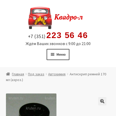
Перейти
Перейти
к
к
навигации
содержимому
223 56 46
+7 (351)
Ждём Ваших звонков с 9:00 до 21:00
Меню
Главная
Главная
Под заказ
Автохимия
Антискрип ремней 170
мл (аэроз.)
Витрина
Мой аккаунт
Политика в отношении обработки персональных
🔍
данных