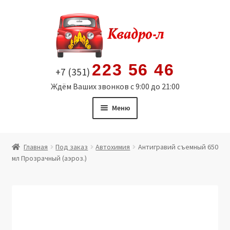
Перейти
Перейти
к
к
навигации
содержимому
223 56 46
+7 (351)
Ждём Ваших звонков с 9:00 до 21:00
Меню
Главная
Главная
Под заказ
Автохимия
Антигравий съемный 650
мл Прозрачный (аэроз.)
Витрина
Мой аккаунт
Политика в отношении обработки персональных
данных