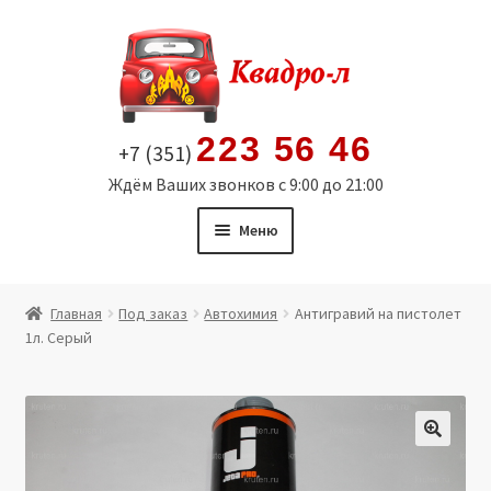
Перейти
Перейти
к
к
навигации
содержимому
223 56 46
+7 (351)
Ждём Ваших звонков с 9:00 до 21:00
Меню
Главная
Главная
Под заказ
Автохимия
Антигравий на пистолет
1л. Серый
Витрина
Мой аккаунт
Политика в отношении обработки персональных
🔍
данных