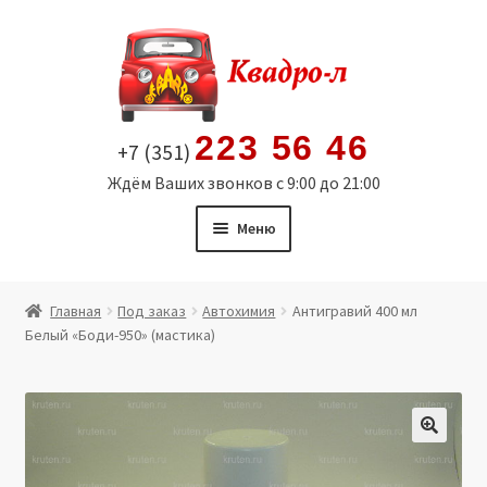
Перейти
Перейти
к
к
навигации
содержимому
223 56 46
+7 (351)
Ждём Ваших звонков с 9:00 до 21:00
Меню
Главная
Главная
Под заказ
Автохимия
Антигравий 400 мл
Белый «Боди-950» (мастика)
Витрина
Мой аккаунт
Политика в отношении обработки персональных
🔍
данных