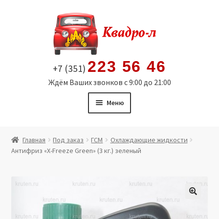
Перейти
Перейти
к
к
навигации
содержимому
223 56 46
+7 (351)
Ждём Ваших звонков с 9:00 до 21:00
Меню
Главная
Главная
Под заказ
ГСМ
Охлаждающие жидкости
Антифриз «X-Freeze Green» (3 кг.) зеленый
Витрина
Мой аккаунт
Политика в отношении обработки персональных
🔍
данных