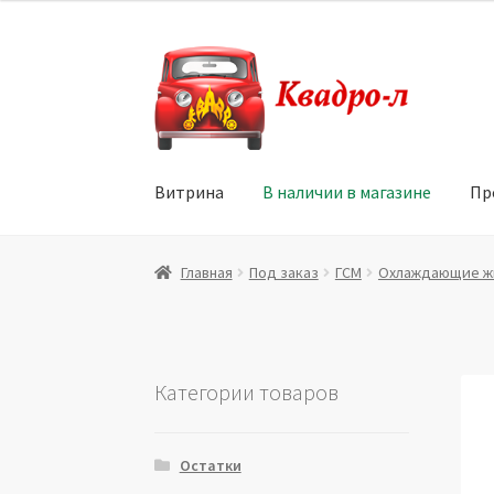
Перейти
Перейти
к
к
навигации
содержимому
Витрина
В наличии в магазине
Пр
Главная
Витрина
Мой аккаунт
Политика в 
Главная
Под заказ
ГСМ
Охлаждающие ж
Юридические данные
Категории товаров
Остатки