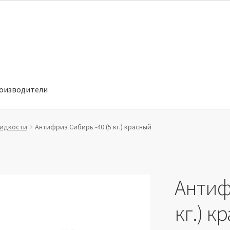
оизводители
отношении обработки персональных данных
Производители
идкости
Антифриз Сибирь -40 (5 кг.) красный
Антиф
кг.) к