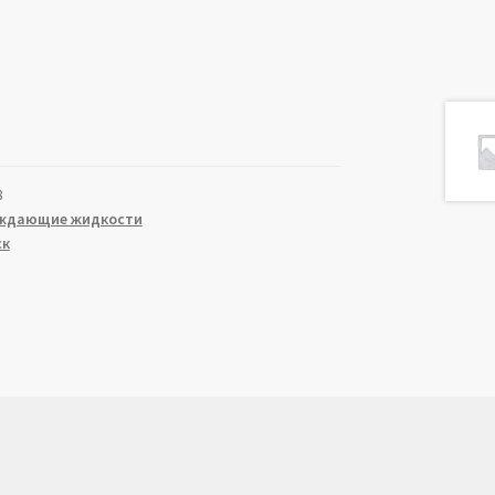
8
ждающие жидкости
ск