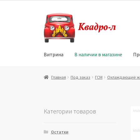
Перейти
Перейти
к
к
навигации
содержимому
Витрина
В наличии в магазине
Пр
Главная
Витрина
Мой аккаунт
Политика в 
Главная
Под заказ
ГСМ
Охлаждающие ж
Юридические данные
Категории товаров
Остатки