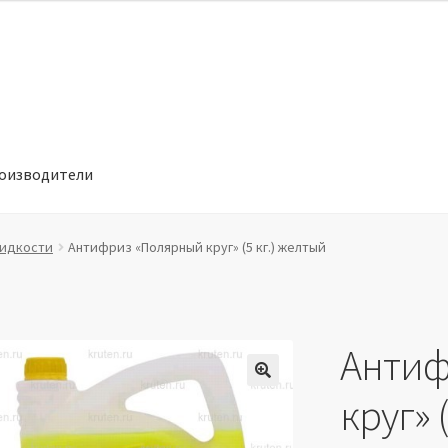
оизводители
отношении обработки персональных данных
Производители
идкости
Антифриз «Полярный круг» (5 кг.) желтый
Антиф
🔍
круг» 