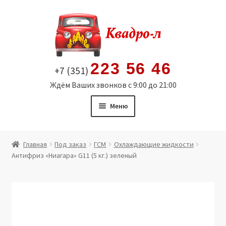
Перейти
Перейти
к
к
навигации
содержимому
223 56 46
+7 (351)
Ждём Ваших звонков с 9:00 до 21:00
Меню
Главная
Главная
Под заказ
ГСМ
Охлаждающие жидкости
Антифриз «Ниагара» G11 (5 кг.) зеленый
Витрина
Мой аккаунт
Политика в отношении обработки персональных
данных