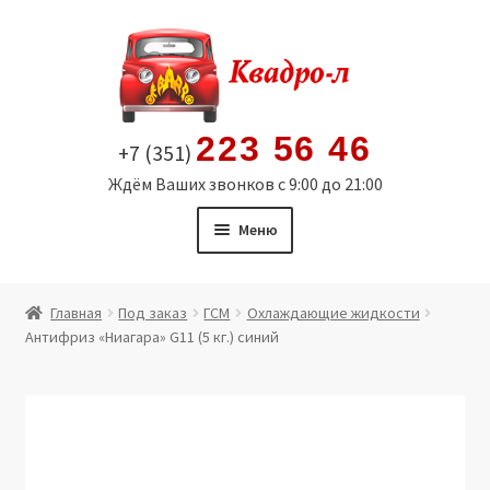
Перейти
Перейти
к
к
навигации
содержимому
223 56 46
+7 (351)
Ждём Ваших звонков с 9:00 до 21:00
Меню
Главная
Главная
Под заказ
ГСМ
Охлаждающие жидкости
Антифриз «Ниагара» G11 (5 кг.) синий
Витрина
Мой аккаунт
Политика в отношении обработки персональных
данных