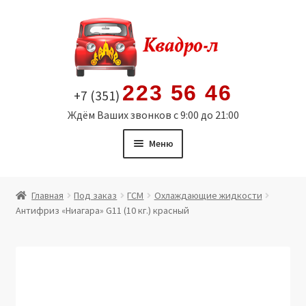
Перейти
Перейти
к
к
навигации
содержимому
223 56 46
+7 (351)
Ждём Ваших звонков с 9:00 до 21:00
Меню
Главная
Главная
Под заказ
ГСМ
Охлаждающие жидкости
Антифриз «Ниагара» G11 (10 кг.) красный
Витрина
Мой аккаунт
Политика в отношении обработки персональных
данных