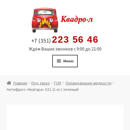
Перейти
Перейти
к
к
навигации
содержимому
223 56 46
+7 (351)
Ждём Ваших звонков с 9:00 до 21:00
Меню
Главная
Главная
Под заказ
ГСМ
Охлаждающие жидкости
Антифриз «Ниагара» G11 (1 кг.) зеленый
Витрина
Мой аккаунт
Политика в отношении обработки персональных
данных