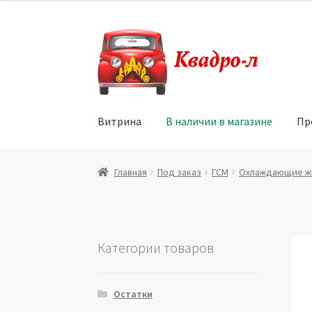
Перейти
Перейти
к
к
навигации
содержимому
Витрина
В наличии в магазине
Пр
Главная
Витрина
Мой аккаунт
Политика в 
Главная
Под заказ
ГСМ
Охлаждающие ж
Юридические данные
Категории товаров
Остатки