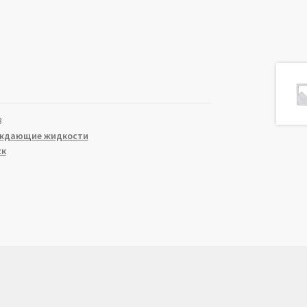
8
ждающие жидкости
ск