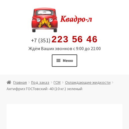
Перейти
Перейти
к
к
навигации
содержимому
223 56 46
+7 (351)
Ждём Ваших звонков с 9:00 до 21:00
Меню
Главная
Главная
Под заказ
ГСМ
Охлаждающие жидкости
Антифриз ГОСТовский -40 (10 кг.) зеленый
Витрина
Мой аккаунт
Политика в отношении обработки персональных
данных