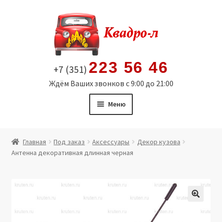
Перейти
Перейти
к
к
навигации
содержимому
223 56 46
+7 (351)
Ждём Ваших звонков с 9:00 до 21:00
Меню
Главная
Главная
Под заказ
Аксессуары
Декор кузова
Антенна декоративная длинная черная
Витрина
Мой аккаунт
Политика в отношении обработки персональных
🔍
данных