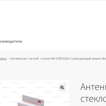
оизводители
отношении обработки персональных данных
Производители
ника
Антенна акт. на лоб. стекло Mr.STBOUSH-2 упрощенный аналог B
Антенн
🔍
стекл