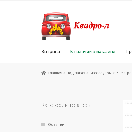
Перейти
Перейти
к
к
навигации
содержимому
Витрина
В наличии в магазине
Пр
Главная
Витрина
Мой аккаунт
Политика в 
Главная
Под заказ
Аксессуары
Электро
Юридические данные
Категории товаров
Остатки