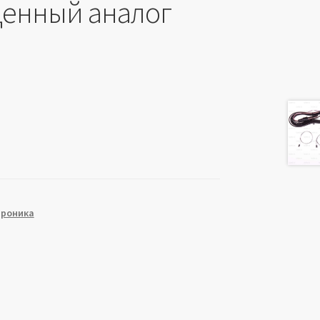
енный аналог
троника