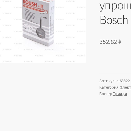
упрощ
Bosch
352.82
₽
Артикул:
a-68822
Категория:
Элек
Бренд:
Триада