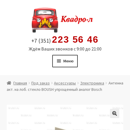
Перейти
Перейти
к
к
навигации
содержимому
223 56 46
+7 (351)
Ждём Ваших звонков с 9:00 до 21:00
Меню
Главная
Главная
Под заказ
Аксессуары
Электроника
Антенна
акт. на лоб. стекло BOUSH упрощенный аналог Bosch
Витрина
Мой аккаунт
Политика в отношении обработки персональных
🔍
данных