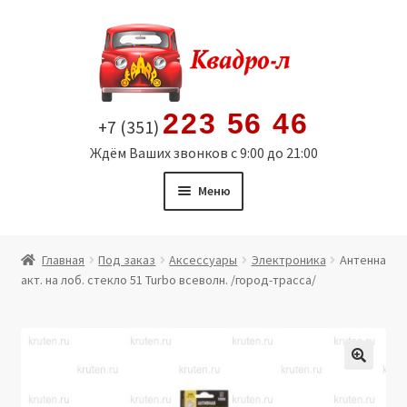
Перейти
Перейти
к
к
навигации
содержимому
223 56 46
+7 (351)
Ждём Ваших звонков с 9:00 до 21:00
Меню
Главная
Главная
Под заказ
Аксессуары
Электроника
Антенна
акт. на лоб. стекло 51 Turbo всеволн. /город-трасса/
Витрина
Мой аккаунт
Политика в отношении обработки персональных
🔍
данных