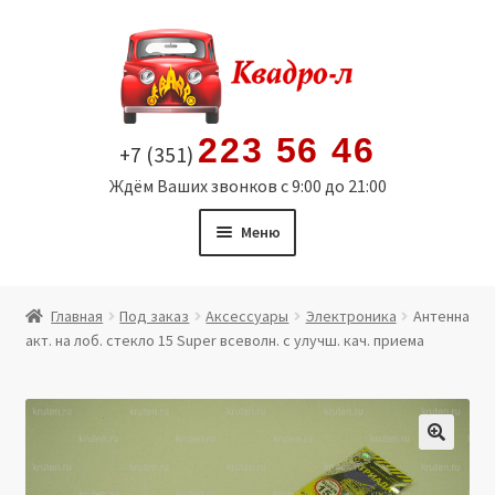
Перейти
Перейти
к
к
навигации
содержимому
223 56 46
+7 (351)
Ждём Ваших звонков с 9:00 до 21:00
Меню
Главная
Главная
Под заказ
Аксессуары
Электроника
Антенна
акт. на лоб. стекло 15 Super всеволн. с улучш. кач. приема
Витрина
Мой аккаунт
Политика в отношении обработки персональных
🔍
данных