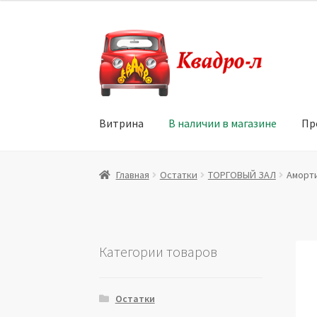
Перейти
Перейти
к
к
навигации
содержимому
Витрина
В наличии в магазине
Пр
Главная
Витрина
Мой аккаунт
Политика в 
Главная
Остатки
ТОРГОВЫЙ ЗАЛ
Аморти
Юридические данные
Категории товаров
Остатки